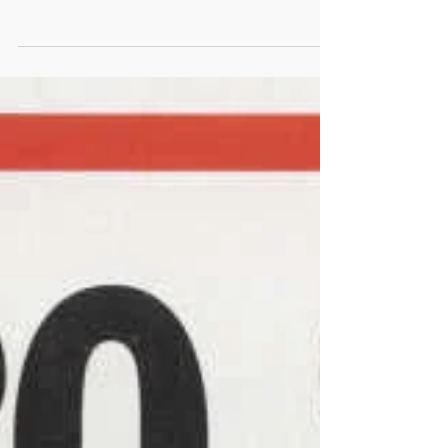
Matéria "Chefe, eu sou gay"