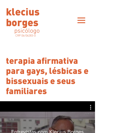
klecius
borges
psicólogo
CRP 06/06283-0
terapia afirmativa
para gays, lésbicas e
bissexuais e seus
familiares
Entrevistas com Klecius Borges