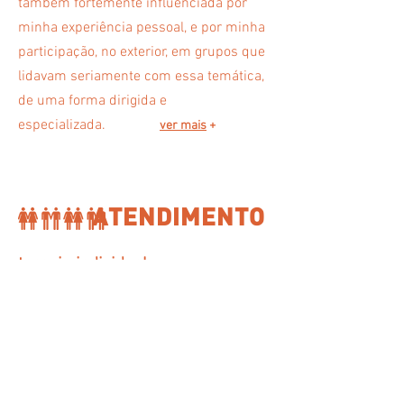
também fortemente influenciada por
minha experiência pessoal, e por minha
participação, no exterior, em grupos que
lidavam seriamente com essa temática,
de uma forma dirigida e
especializada.
ver mais
+
ATENDIMENTO
terapia individual
Sessões individuais semanais regulares
terapia de casal
Sessões individuais semanais regulares
aconselhamento
Sessões individuais, para casais ou