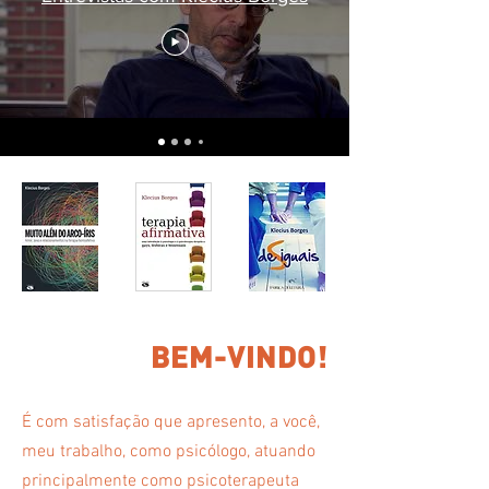
BEM-VINDO!
É com satisfação que apresento, a você,
meu trabalho, como psicólogo, atuando
principalmente como psicoterapeuta